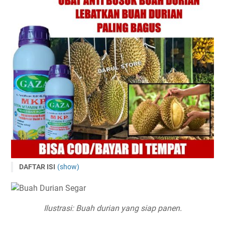
DAFTAR ISI
(show)
Mengapa Pemupukan Durian Penting?
Jenis-Jenis Pupuk untuk Tanaman Durian
Ilustrasi: Buah durian yang siap panen.
Pupuk Organik