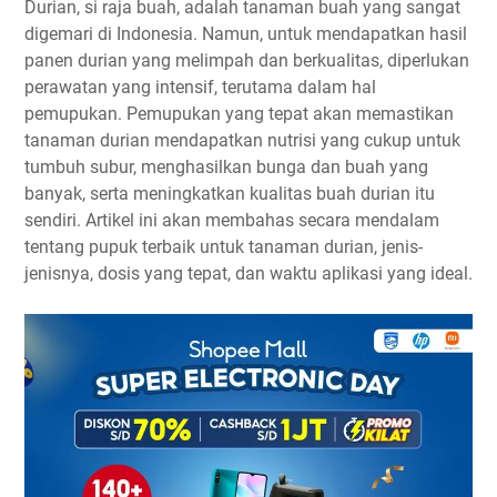
Pupuk Anorganik (Kimia)
Durian, si raja buah, adalah tanaman buah yang sangat
digemari di Indonesia. Namun, untuk mendapatkan hasil
Dosis dan Waktu Aplikasi Pupuk
panen durian yang melimpah dan berkualitas, diperlukan
Tips Pemupukan Durian untuk Hasil Panen Melimpah
perawatan yang intensif, terutama dalam hal
Kesimpulan
pemupukan. Pemupukan yang tepat akan memastikan
tanaman durian mendapatkan nutrisi yang cukup untuk
tumbuh subur, menghasilkan bunga dan buah yang
banyak, serta meningkatkan kualitas buah durian itu
sendiri. Artikel ini akan membahas secara mendalam
tentang pupuk terbaik untuk tanaman durian, jenis-
jenisnya, dosis yang tepat, dan waktu aplikasi yang ideal.