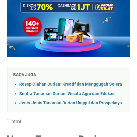
3. Kondisi Kesehatan dan Kualitas Bibit
4. Asal-usul dan Reputasi Pembibit
5. Lokasi Geografis dan Biaya Transportasi
6. Musim dan Permintaan Pasar
7. Metode Perbanyakan
Jenis Durian Terlaris dan Perkiraan Harganya di Pasaran
1. Durian Musang King (Raja Kunyit)
2. Durian Black Thorn (Duri Hitam / Ochee)
3. Durian Bawor
BACA JUGA
4. Durian Montong
Resep Olahan Durian: Kreatif dan Menggugah Selera
5. Durian Merah Banyuwangi
Sentra Tanaman Durian: Wisata Agro dan Edukasi
6. Varietas Lokal Unggul Lainnya
Jenis-Jenis Tanaman Durian Unggul dan Prospeknya
Perkiraan Harga Berdasarkan Ukuran Tanaman Secara
Umum
```html
Tips Membeli Tanaman Durian yang Tepat
Investasi Jangka Panjang yang Menggiurkan