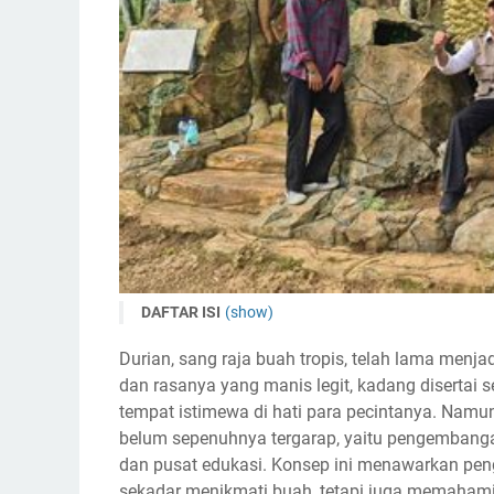
DAFTAR ISI
(show)
Daya Tarik Durian dan Kebutuhan Sentra
Durian, sang raja buah tropis, telah lama menja
Aspek Wisata Agro: Menyelami Pesona Kebun Du
dan rasanya yang manis legit, kadang disertai se
1. Tur Kebun dan Panen Langsung
tempat istimewa di hati para pecintanya. Namun,
belum sepenuhnya tergarap, yaitu pengemban
2. Sesi Cicip Durian (Durian Tasting)
dan pusat edukasi. Konsep ini menawarkan pen
3. Produk Olahan Durian dan Oleh-Oleh
sekadar menikmati buah, tetapi juga memahami s