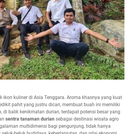
di ikon kuliner di Asia Tenggara. Aroma khasnya yang kuat
rian
dikit pahit yang justru dicari, membuat buah ini memiliki
 di balik kenikmatan durian, terdapat potensi besar yang
gan
sentra tanaman durian
sebagai destinasi wisata agro
galaman multidimensi bagi pengunjung, tidak hanya
eluk-beluk budidaya, keberlanjutan, dan nilai ekonomi