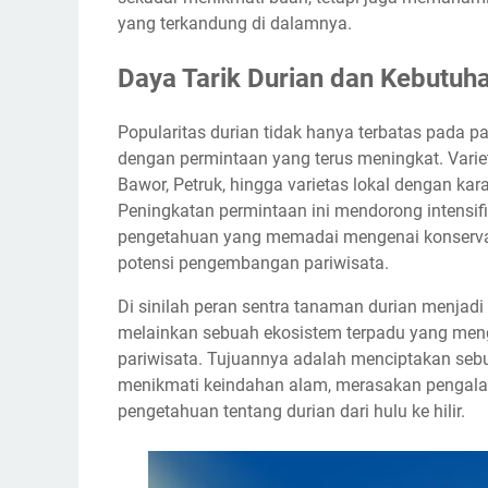
4. Akomodasi dan Fasilitas Pendukung
yang terkandung di dalamnya.
Aspek Edukasi: Belajar dari Sang Raja Buah
Daya Tarik Durian dan Kebutuh
1. Pengetahuan Budidaya Durian
2. Konservasi Varietas Lokal
Popularitas durian tidak hanya terbatas pada p
3. Riset dan Pengembangan (R&D)
dengan permintaan yang terus meningkat. Varie
4. Workshop dan Pelatihan
Bawor, Petruk, hingga varietas lokal dengan kar
5. Edukasi Lingkungan dan Keberlanjutan
Peningkatan permintaan ini mendorong intensif
Manfaat Sentra Tanaman Durian
pengetahuan yang memadai mengenai konservasi 
potensi pengembangan pariwisata.
Tantangan dan Prospek Masa Depan
Kesimpulan
Di sinilah peran sentra tanaman durian menjadi 
melainkan sebuah ekosistem terpadu yang mengg
pariwisata. Tujuannya adalah menciptakan sebu
menikmati keindahan alam, merasakan pengala
pengetahuan tentang durian dari hulu ke hilir.