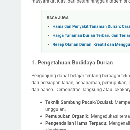
masyarakat luas, dari petani hingga akademisi d
BACA JUGA
Hama dan Penyakit Tanaman Durian: Car
Harga Tanaman Durian Terbaru dan Terlar
Resep Olahan Durian: Kreatif dan Mengg
1. Pengetahuan Budidaya Durian
Pengunjung dapat belajar tentang berbagai tekni
dari persiapan lahan, penanaman, pemupukan,
dan panen. Demonstrasi langsung atau lokaka
Teknik Sambung Pucuk/Oculasi:
Memperl
unggulan.
Pemupukan Organik:
Mengedukasi tentan
Pengendalian Hama Terpadu:
Mengenalk